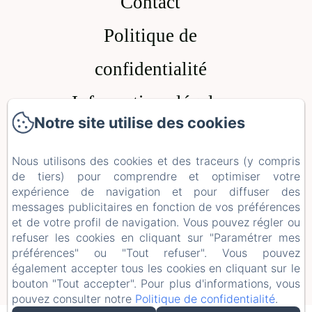
Contact
Politique de
confidentialité
Informations légales
Notre site utilise des cookies
Notre site utilise des cookies
Informations sur les
Nous utilisons des cookies et des traceurs (y compris
Nous utilisons des cookies et des traceurs (y compris
cookies
de tiers) pour comprendre et optimiser votre
de tiers) pour comprendre et optimiser votre
expérience de navigation et pour diffuser des
expérience de navigation et pour diffuser des
messages publicitaires en fonction de vos préférences
messages publicitaires en fonction de vos préférences
EN
FR
ES
et de votre profil de navigation. Vous pouvez régler ou
et de votre profil de navigation. Vous pouvez régler ou
refuser les cookies en cliquant sur "Paramétrer mes
refuser les cookies en cliquant sur "Paramétrer mes
préférences" ou "Tout refuser". Vous pouvez
préférences" ou "Tout refuser". Vous pouvez
également accepter tous les cookies en cliquant sur le
également accepter tous les cookies en cliquant sur le
Créé par Amenitiz
bouton "Tout accepter". Pour plus d'informations, vous
bouton "Tout accepter". Pour plus d'informations, vous
pouvez consulter notre
pouvez consulter notre
Politique de confidentialité
Politique de confidentialité
.
.