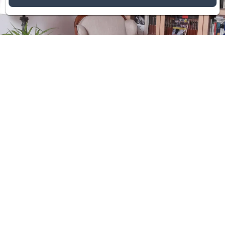
Un lieu unique
La Perla est un gîte de charme, écologique et
durable, conçue pour une escapade dans la